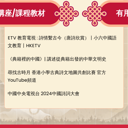
講座/課程教材
有
ETV 教育電視 : 詩情繫古今（唐詩欣賞）丨小六中國語
文教育丨HKETV
《典籍裡的中國》| 講述從典籍出發的中華文明史
尋找古時月 香港小學古典詩文地圖共創比賽 官方
YouTube頻道
中國中央電視台 2024中國詩詞大會