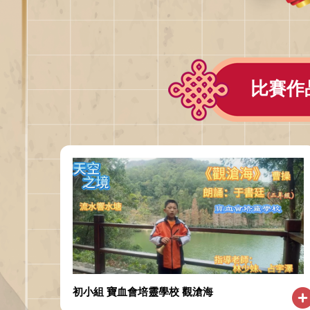
比賽作
初小組 寶血會培靈學校 觀滄海