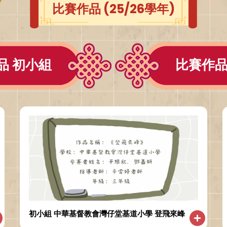
比賽作品 (25/26學年)
品 初小組
比賽作品
初小組 中華基督教會灣仔堂基道小學 登飛來峰