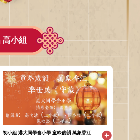
 高小組
初小組 港大同學會小學 童吟歲韻 萬象香江