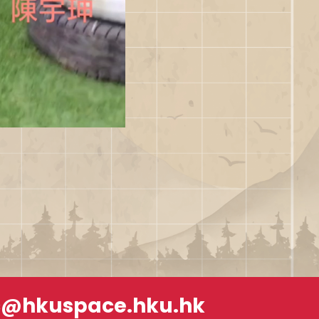
c@hkuspace.hku.hk