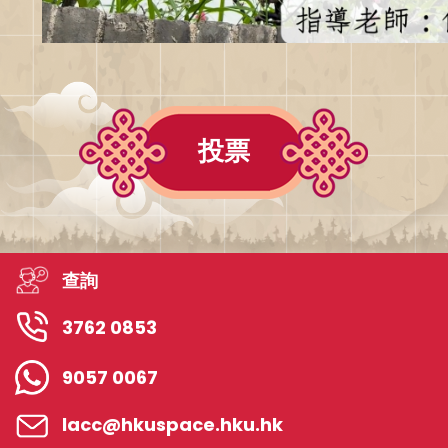
投票
查詢
3762 0853
9057 0067
lacc@hkuspace.hku.hk