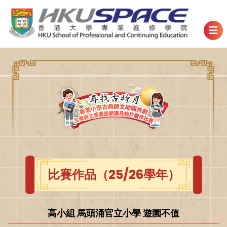
比賽作品（25/26學年）
高小組 馬頭涌官立小學 遊園不值