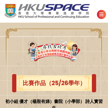
比賽作品（25/26學年）
初小組 優才（楊殷有娣）書院（小學部） 詩人實習
生