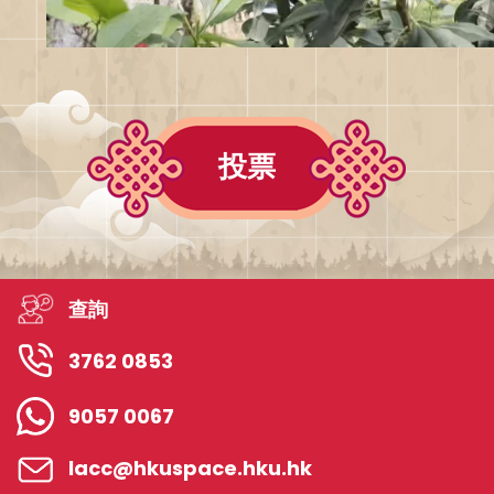
投票
查詢
3762 0853
9057 0067
lacc@hkuspace.hku.hk