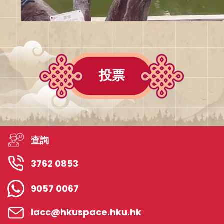
投票
查詢
3762 0853
9057 0067
lacc@hkuspace.hku.hk