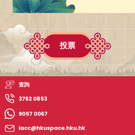
投票
查詢
3762 0853
9057 0067
lacc@hkuspace.hku.hk