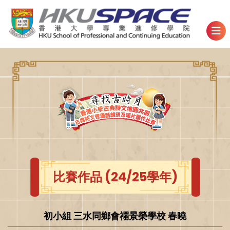
比賽作品 (24/25學年)
初小組 三水同鄉會禤景榮學校 春曉