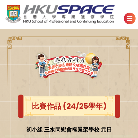
比賽作品 (24/25學年)
初小組 三水同鄉會禤景榮學校 元日