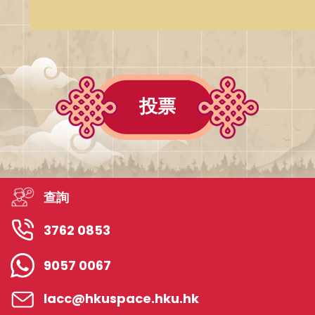
投票
查詢
3762 0853
9057 0067
lacc@hkuspace.hku.hk