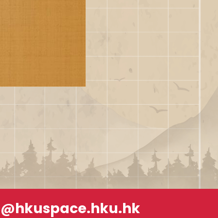
c@hkuspace.hku.hk