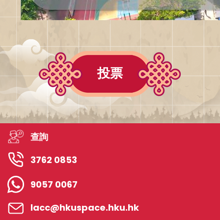
投票
查詢
3762 0853
9057 0067
lacc@hkuspace.hku.hk