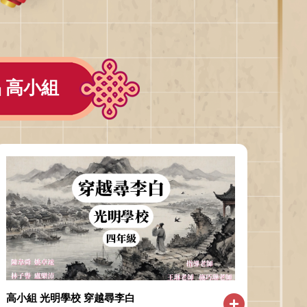
 高小組
高小組 光明學校 穿越尋李白