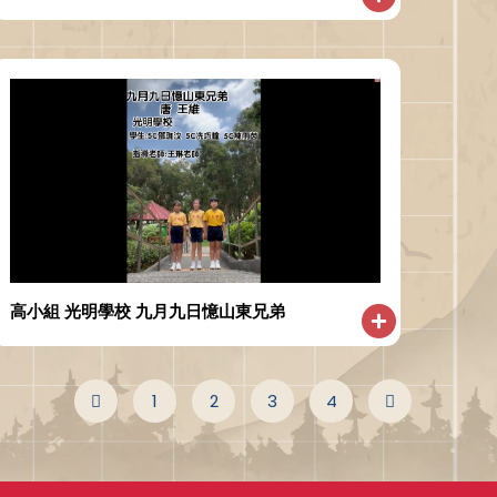
高小組 光明學校 九月九日憶山東兄弟
1
2
3
4