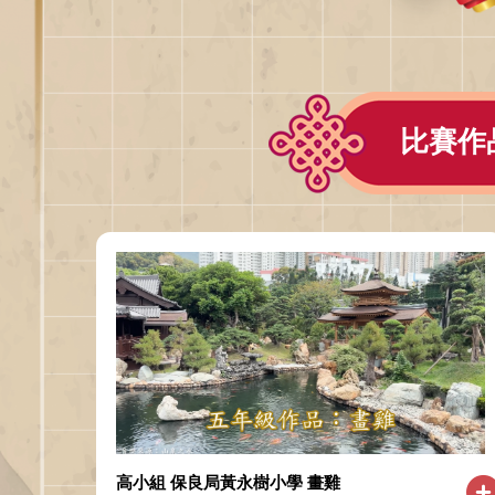
比賽作
高小組 保良局黃永樹小學 畫雞