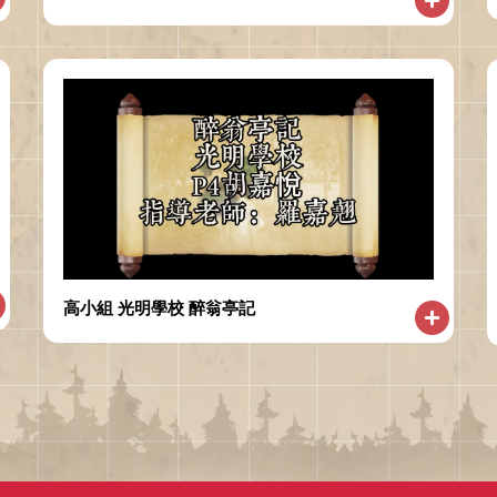
高小組 光明學校 醉翁亭記