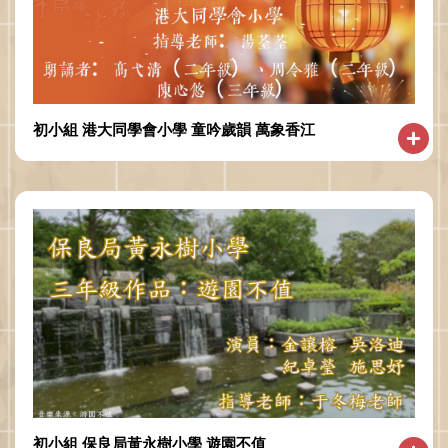
初小組 港大同學會小學 童吟歲韻 萬象香江
初小組 保良局黃永樹小學 遊園不值