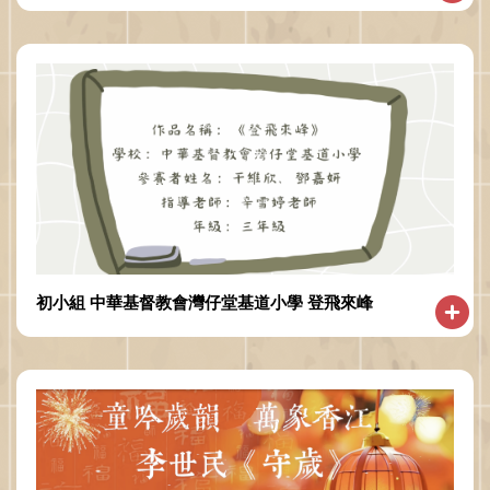
初小組 中華基督教會灣仔堂基道小學 登飛來峰