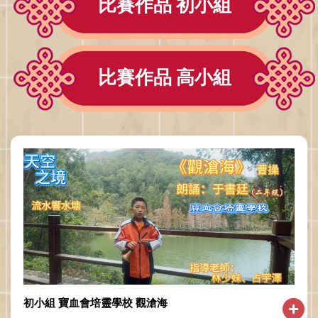
比賽作品 初小組
比賽作品 高小組
初小組 寶血會培靈學校 觀滄海