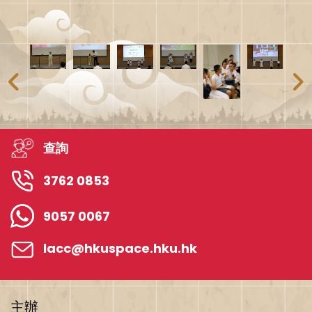
查詢
3762 0853
9057 0067
lacc@hkuspace.hku.hk
主辦